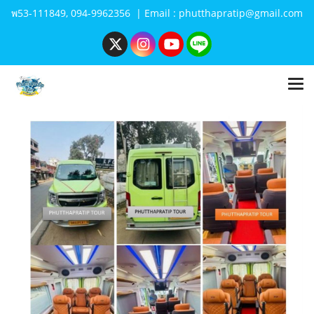
พ53-111849, 094-9962356 | Email : phutthapratip@gmail.com